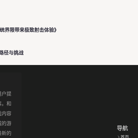
传统界限带来极致射击体验》
路径与挑战
用户提
容。和
戏内容
威的游
导航
最新的
首页