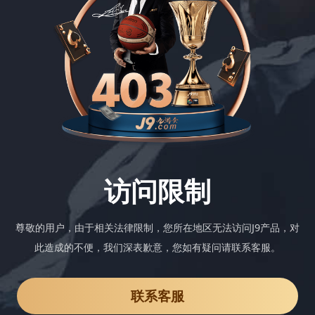
访问限制
尊敬的用户，由于相关法律限制，您所在地区无法访问J9产品，对
此造成的不便，我们深表歉意，您如有疑问请联系客服。
联系客服