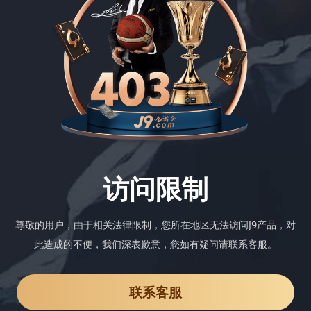
访问限制
尊敬的用户，由于相关法律限制，您所在地区无法访问J9产品，对
此造成的不便，我们深表歉意，您如有疑问请联系客服。
联系客服