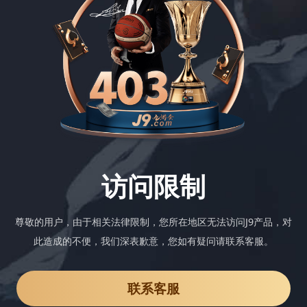
访问限制
尊敬的用户，由于相关法律限制，您所在地区无法访问J9产品，对
此造成的不便，我们深表歉意，您如有疑问请联系客服。
联系客服