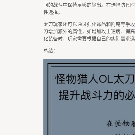
间的战斗中保持足够的输出。在选择防具时
性选择。
太刀玩家还可以通过强化饰品和附魔等手段
刀增加额外的属性，如增加攻击速度、提高
化装备时，玩家需要根据自己的实际需求选
总结：