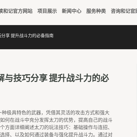
读和记官方网站
项目展示
新闻中心
服务种类
咨询和记官
巧分享 提升战斗力的必备指南
解与技巧分享 提升战斗力的必
一种极具特色的武器，凭借其灵活的攻击方式和强大
如何在战斗中充分发挥太刀的优势，提高自己的战斗
个方面详细阐述太刀的玩法技巧：基础操作与连招、
选择、以及如何通过装备与强化提升战斗力。通过对