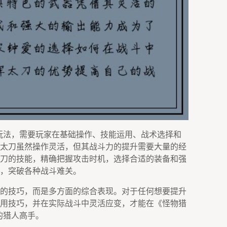
玩法，需要玩家在基础操作、技能运用、战术选择和
太刀虽然操作灵活，但其战斗力的提升需要大量的经
刀的技能，精确把握攻击时机，选择合适的装备和强
，突破各种战斗难关。
的技巧，而是多方面的综合表现。对于任何想要提升
用技巧，并在实际战斗中灵活应变，才能在《怪物猎
的猎人高手。