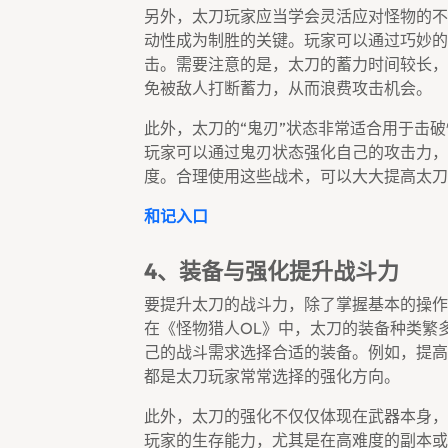
另外，太刀玩家应当学会灵活应对怪物的不
动性成为制胜的关键。玩家可以通过巧妙的
击。需要注意的是，太刀的蓄力时间较长，
免被敌人打断蓄力，从而浪费攻击机会。
此外，太刀的“鬼刃”状态非常适合用于击
玩家可以通过鬼刃状态强化自己的攻击力，
度。合理使用这些战术，可以大大提高太刀
和记入口
4、装备与强化提升战斗力
要提升太刀的战斗力，除了掌握基本的操作
在《怪物猎人OL》中，太刀的装备种类繁
己的战斗需求选择合适的装备。例如，提高
都是太刀玩家常常选择的强化方向。
此外，太刀的强化不仅仅体现在武器本身，
玩家的生存能力，尤其是在高难度的副本或