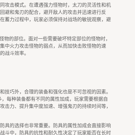
同攻击模式。在遭遇强力怪物时，太刀的灵活性和机
回避和鬼刃的配合，避开敌人的攻击并迅速进行反
在蓄力过程中，玩家必须保持对战场的敏锐观察，避
破怪物的部位。面对一些需要破坏特定部位的怪物时，
集中火力攻击怪物的弱点，从而加快击败怪物的速
的战斗效率。
和技巧外，合理的装备和强化也是不可忽视的因素。
多，每种装备都有不同的属性加成，玩家需要根据自
攻击力、提升集中度加速、增强鬼刃的持续时间等，
防具的选择也非常重要。防具的属性加成会直接影响
战斗中，防具的抗性和耐久性决定了玩家能否在长时