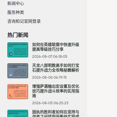
新闻中心
服务种类
咨询和记官网登录
热门新闻
如何在英雄联盟中快速升级
提高等级技巧分享
2026-08-07 06:18:05
天龙八部明教高手如何打宝
石提升战力全攻略秘籍解析
2026-08-06 06:19:15
增强萨满输出宏设置及优化
技巧提升战斗效率的实用指
南
2026-08-05 06:25:23
固执的胜利者如何在坚持与
改变之间找到平衡并实现成