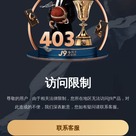
访问限制
尊敬的用户，由于相关法律限制，您所在地区无法访问J9产品，对
此造成的不便，我们深表歉意，您如有疑问请联系客服。
联系客服