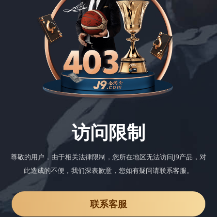
访问限制
尊敬的用户，由于相关法律限制，您所在地区无法访问J9产品，对
此造成的不便，我们深表歉意，您如有疑问请联系客服。
联系客服