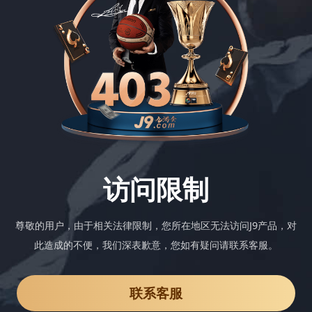
访问限制
尊敬的用户，由于相关法律限制，您所在地区无法访问J9产品，对
此造成的不便，我们深表歉意，您如有疑问请联系客服。
联系客服